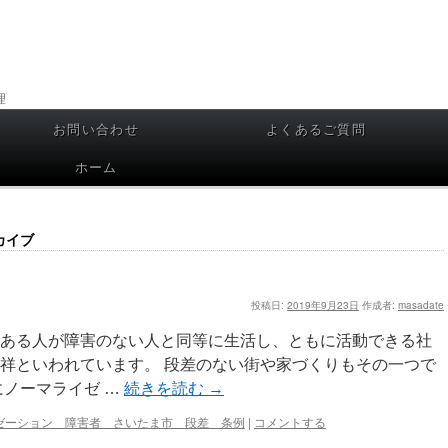
理
お問い合わせ
よくあるご質問
ホーム
カイブ
投稿日:
2019年9月23日
作成者:
masadate
ある人が障害のない人と同等に生活し、ともに活動できる社
祥といわれています。 段差のない街や家づくりもその一つで
にノーマライゼ …
続きを読む
→
ゼーション 障害者 さいたま市 段差 条例
|
コメントする