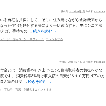
投稿日:
2019年9月2日
作成者:
masadate
いる自宅を担保にして、そこに住み続けながら金融機関から
なった住宅を処分する等により一括返済する、主にシニア層
使えば、手持ちの …
続きを読む
→
ーゲージ 住宅ローン リフォーム
|
コメントする
投稿日:
2019年8月17日
作成者:
masadate
付金とは、消費税率引き上げによる住宅取得者の負担をかな
度です。 消費税率8%時は収入額の目安が５１０万円以下の方
収入額の目安 …
続きを読む
→
金 不動産 藤沢 消費税
|
コメントする