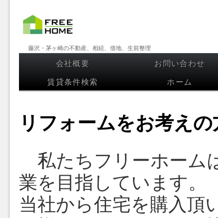
【フリー
藤沢・茅ヶ崎の不動産、相続、借地、生前整理
ホーム】
会社概要
お問い合わせ
コンテンツへスキップ
藤沢・茅
賃貸条件検索
ホーム
ヶ崎の不
動産、相
リフォームをお考えの
続、借
地、生前
私たちフリーホームは
整理
業を目指しています。
当社から住宅を購入頂