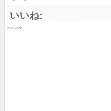
ッ
共
ク
有
し
す
て
る
いいね:
Twitter
に
で
は
共
ク
有
リ
(新
ッ
し
ク
読み込み中...
い
し
ウ
て
ィ
く
ン
だ
ド
さ
ウ
い
で
(新
開
し
き
い
ま
ウ
す)
ィ
ン
ド
ウ
で
開
き
ま
す)