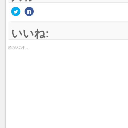
ク
Facebook
リ
で
ッ
共
ク
有
し
す
て
る
いいね:
Twitter
に
で
は
共
ク
有
リ
(新
ッ
し
ク
読み込み中...
い
し
ウ
て
ィ
く
ン
だ
ド
さ
ウ
い
で
(新
開
し
き
い
ま
ウ
す)
ィ
ン
ド
ウ
で
開
き
ま
す)