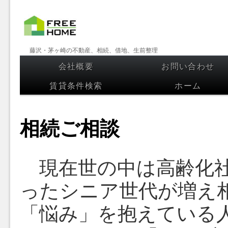
【フリー
藤沢・茅ヶ崎の不動産、相続、借地、生前整理
ホーム】
会社概要
お問い合わせ
コンテンツへスキップ
藤沢・茅
賃貸条件検索
ホーム
ヶ崎の不
動産、相
相続ご相談
続、借
地、生前
現在世の中は高齢化社
整理
ったシニア世代が増え
「悩み」を抱えている