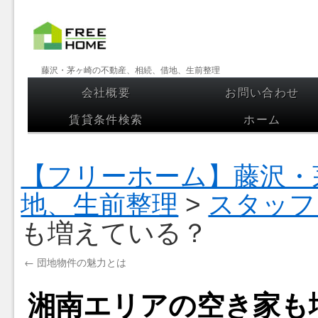
【フリー
藤沢・茅ヶ崎の不動産、相続、借地、生前整理
ホーム】
会社概要
お問い合わせ
コンテンツへスキップ
藤沢・茅
賃貸条件検索
ホーム
ヶ崎の不
動産、相
【フリーホーム】藤沢・
続、借
地、生前整理
>
スタッフ
地、生前
も増えている？
整理
←
団地物件の魅力とは
湘南エリアの空き家も