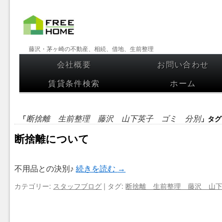
【フリー
藤沢・茅ヶ崎の不動産、相続、借地、生前整理
ホーム】
会社概要
お問い合わせ
コンテンツへスキップ
藤沢・茅
賃貸条件検索
ホーム
ヶ崎の不
動産、相
「
」タグ
断捨離 生前整理 藤沢 山下英子 ゴミ 分別
続、借
断捨離について
地、生前
整理
不用品との決別♪
続きを読む
→
カテゴリー:
スタッフブログ
|
タグ:
断捨離 生前整理 藤沢 山