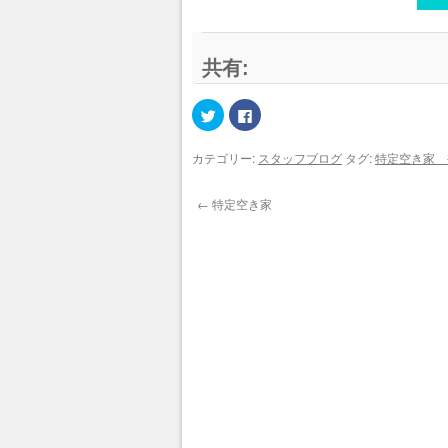
共有:
ク
Facebook
リ
で
ッ
共
ク
有
カテゴリー:
スタッフブログ
タグ:
特定空き家 
し
す
て
る
Twitter
に
で
は
←
特定空き家
共
ク
有
リ
(新
ッ
し
ク
い
し
ウ
て
ィ
く
ン
だ
ド
さ
ウ
い
で
(新
開
し
き
い
ま
ウ
す)
ィ
ン
ド
ウ
で
開
き