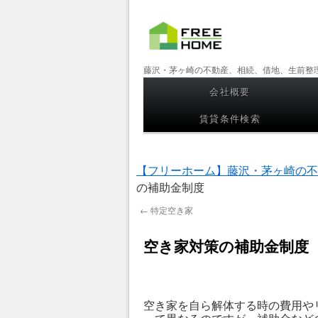
【フリー
藤沢・茅ヶ崎の不動産、相続、借地、生前整
ホーム】
会社概要
コンテンツへスキップ
藤沢・茅
賃貸条件検索
ヶ崎の不
動産、相
【フリーホーム】藤沢・茅ヶ崎の不
続、借
の補助金制度
地、生前
←
特定空き家
整理
空き家対策の補助金制度
空き家を自ら解体する時の費用や