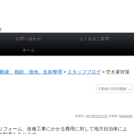
理
お問い合わせ
よくあるご質問
ホーム
動産、相続、借地、生前整理
>
スタッフブログ
>
空き家対策
不動産の売却価格
→
投稿日:
2019年5月10日
作成者:
masadate
リフォーム、改修工事にかかる費用に対して地方自治体によ