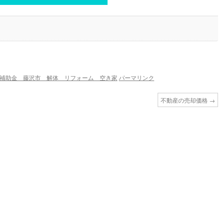
補助金 藤沢市 解体 リフォーム 空き家
パーマリンク
不動産の売却価格
→