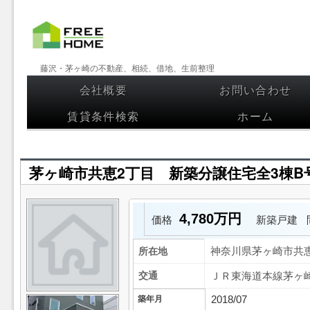
【フリー
藤沢・茅ヶ崎の不動産、相続、借地、生前整理
ホーム】
会社概要
お問い合わせ
コンテンツへスキップ
藤沢・茅
賃貸条件検索
ホーム
ヶ崎の不
動産、相
茅ヶ崎市共恵2丁目 新築分譲住宅全3棟B
続、借
地、生前
4,780万円
価格
新築戸建
整理
所在地
神奈川県茅ヶ崎市共
交通
ＪＲ東海道本線茅ヶ崎
築年月
2018/07