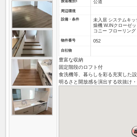
接道種別1
公道
周辺環境
設備・条件
未入居
システムキッ
燥機
W.INクローゼ
コニー
フローリング
物件番号
052
自社物
豊富な収納
固定階段のロフト付
食洗機等、暮らしを彩る充実した
明るさと開放感を演出する吹抜け