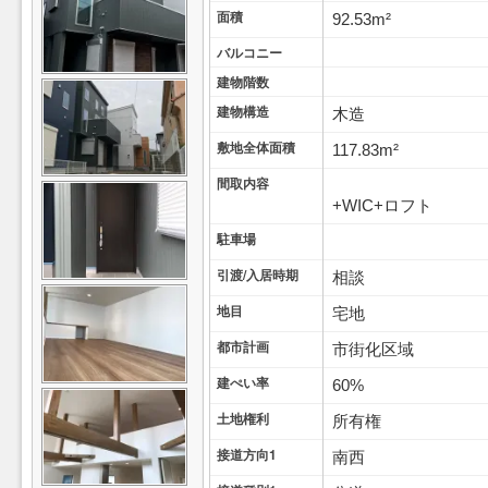
面積
92.53m²
バルコニー
建物階数
建物構造
木造
敷地全体面積
117.83m²
間取内容
+WIC+ロフト
駐車場
引渡/入居時期
相談
地目
宅地
都市計画
市街化区域
建ぺい率
60%
土地権利
所有権
接道方向1
南西