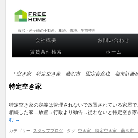
【フリー
藤沢・茅ヶ崎の不動産、相続、借地、生前整理
ホーム】
会社概要
お問い合わせ
コンテンツへスキップ
藤沢・茅
賃貸条件検索
ホーム
ヶ崎の不
動産、相
「
空き家 特定空き家 藤沢市 固定資産税 都市計画
続、借
特定空き家
地、生前
整理
特定空き家の定義は管理されないで放置されている家屋で
相続した家→放置→行政より勧告→従わないと特定空き家
む
→
カテゴリー:
スタッフブログ
|
タグ:
空き家 特定空き家 藤沢市