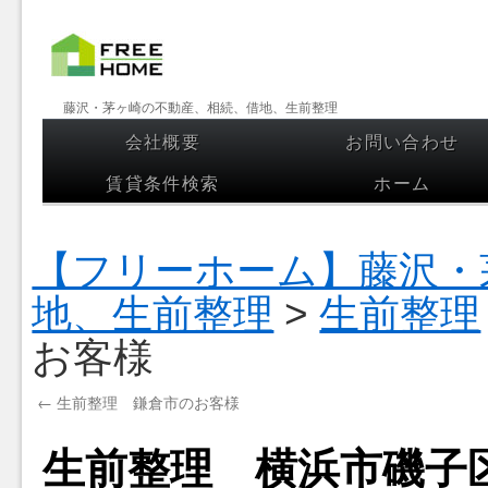
【フリー
藤沢・茅ヶ崎の不動産、相続、借地、生前整理
ホーム】
会社概要
お問い合わせ
コンテンツへスキップ
藤沢・茅
賃貸条件検索
ホーム
ヶ崎の不
動産、相
【フリーホーム】藤沢・
続、借
地、生前整理
>
生前整理
地、生前
お客様
整理
←
生前整理 鎌倉市のお客様
生前整理 横浜市磯子