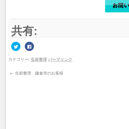
共有:
ク
Facebook
リ
で
ッ
共
ク
有
カテゴリー:
生前整理
パーマリンク
し
す
て
る
Twitter
に
で
は
←
生前整理 鎌倉市のお客様
共
ク
有
リ
(新
ッ
し
ク
い
し
ウ
て
ィ
く
ン
だ
ド
さ
ウ
い
で
(新
開
し
き
い
ま
ウ
す)
ィ
ン
ド