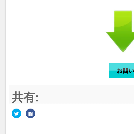
共有:
ク
Facebook
リ
で
ッ
共
ク
有
し
す
て
る
Twitter
に