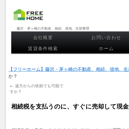
【フリー
藤沢・茅ヶ崎の不動産、相続、借地、生前整理
ホーム】
会社概要
お問い合わせ
コンテンツへスキップ
藤沢・茅
賃貸条件検索
ホーム
ヶ崎の不
動産、相
【フリーホーム】藤沢・茅ヶ崎の不動産、相続、借地、生
続、借
か？
地、生前
←
遠方からの依頼でも可能で
すか？
整理
相続税を支払うのに、すぐに売却して現