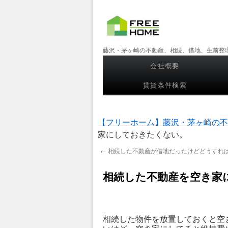
【フリー
藤沢・茅ヶ崎の不動産、相続、借地、生前整
ホーム】
会社概要
コンテンツへスキップ
藤沢・茅
賃貸条件検索
ヶ崎の不
動産、相
【フリーホーム】藤沢・茅ヶ崎の不
続、借
家にしておきたくない。
地、生前
←
相続した不動産が借地だったけどどうすれ
整理
相続した不動産を空き家
相続した物件を放置しておくと空