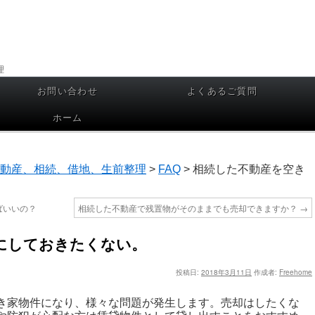
理
お問い合わせ
よくあるご質問
ホーム
動産、相続、借地、生前整理
>
FAQ
>
相続した不動産を空き
ばいいの？
相続した不動産で残置物がそのままでも売却できますか？
→
にしておきたくない。
投稿日:
2018年3月11日
作成者:
Freehome
き家物件になり、様々な問題が発生します。売却はしたくな