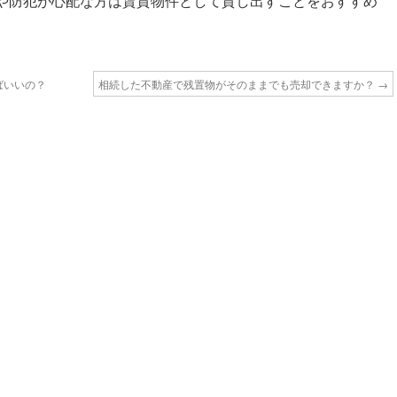
や防犯が心配な方は賃貸物件として貸し出すことをおすすめ
ばいいの？
相続した不動産で残置物がそのままでも売却できますか？
→