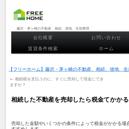
【フリー
藤沢・茅ヶ崎の不動産、相続、借地、生前整理
ホーム】
会社概要
お問い合わせ
コンテンツへスキップ
藤沢・茅
賃貸条件検索
ホーム
ヶ崎の不
動産、相
【フリーホーム】藤沢・茅ヶ崎の不動産、相続、借地、生
続、借
←
相続税を支払うのに、すぐに売却して現金にでき
地、生前
ますか？
整理
相続した不動産を売却したら税金てかか
売却した金額やいくつかの条件によって税金がかかる場
すすめします。