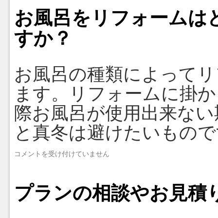
お風呂をリフォームは
すか？
お風呂の種類によってリ
ます。リフォームに掛か
際お風呂が使用出来ない
と真冬は避けたいもので
お
コメントを受け付けていません
風
呂
を
プランの相談やお見積
リ
フ
ォ