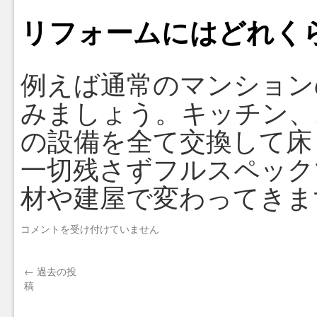
を
洋
リフォームにはどれく
室
に
リ
フ
例えば通常のマンション
ォ
ー
みましょう。キッチン、
ム
で
の設備を全て交換して床
き
ま
一切残さずフルスペック
す
か？
材や建屋で変わってきま
は
リ
コメントを受け付けていません
フ
ォ
ー
←
過去の投
ム
稿
に
は