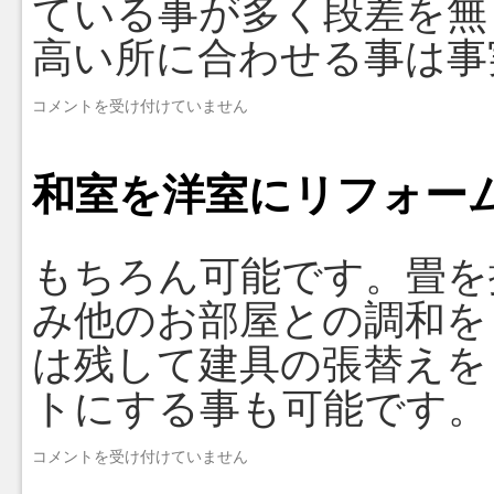
ている事が多く段差を無
は
掛
高い所に合わせる事は事
か
り
室
コメントを受け付けていません
ま
内
す
の
か？
段
は
和室を洋室にリフォー
差
を
無
く
もちろん可能です。畳を
す
事
み他のお部屋との調和を
は
で
は残して建具の張替えを
き
ま
トにする事も可能です。
す
か？
和
コメントを受け付けていません
は
室