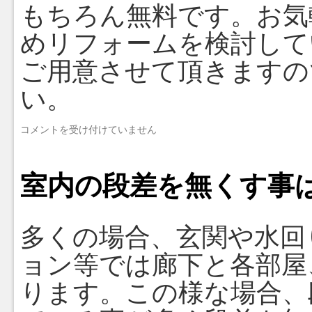
ー
もちろん無料です。お気
ム
は
めリフォームを検討して
ど
れ
ご用意させて頂きますの
く
ら
い。
い
の
プ
コメントを受け付けていません
期
ラ
間
ン
が
の
掛
室内の段差を無くす事
相
か
談
り
や
ま
お
す
多くの場合、玄関や水回
見
か？
積
は
ョン等では廊下と各部屋
り
に
ります。この様な場合、
費
用