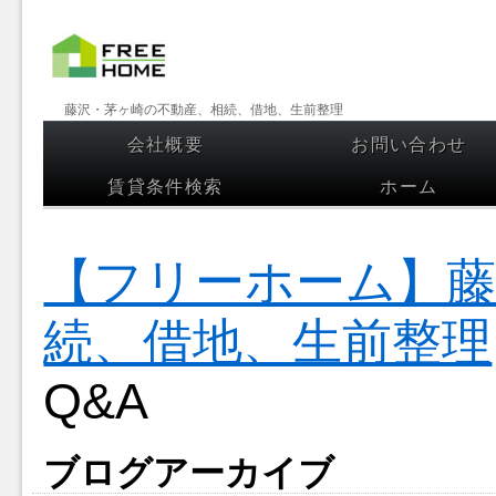
【フリー
藤沢・茅ヶ崎の不動産、相続、借地、生前整理
ホーム】
会社概要
お問い合わせ
コンテンツへスキップ
藤沢・茅
賃貸条件検索
ホーム
ヶ崎の不
動産、相
【フリーホーム】藤
続、借
地、生前
続、借地、生前整理
整理
Q&A
ブログアーカイブ