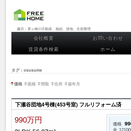
【フリー
藤沢・茅ヶ崎の不動産、相続、借地、生前整理
ホーム】
会社概要
お問い合わせ
コンテンツへスキップ
藤沢・茅
賃貸条件検索
ホーム
ヶ崎の不
動産、相
タグ：osusume
続、借
面積
間取
住所
築年月
価格
地、生前
整理
下瀬谷団地4号棟(453号室) フルリフォーム済
990万円
9
価格
金
1210