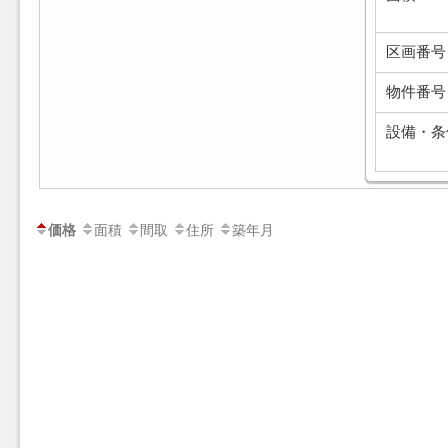
区画番号
物件番号
設備・条
面積
間取
住所
築年月
価格