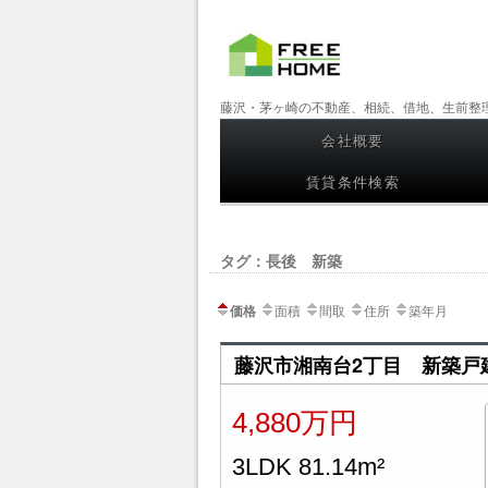
【フリー
藤沢・茅ヶ崎の不動産、相続、借地、生前整
ホーム】
会社概要
コンテンツへスキップ
藤沢・茅
賃貸条件検索
ヶ崎の不
動産、相
タグ：長後 新築
続、借
価格
面積
間取
住所
築年月
地、生前
整理
藤沢市湘南台2丁目 新築戸
4,880万円
3LDK 81.14m²