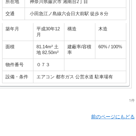
所在地
神奈川県藤沢市 湘南台2丁目
交通
小田急江ノ島線六会日大前駅 徒歩８分
築年月
平成30年12
構造
木造
月
面積
81.14m² 土
建蔽率/容積
60% / 100%
地 82.50m²
率
物件番号
０７３
設備・条件
エアコン
都市ガス
公営水道
駐車場有
1件
前のページにもどる