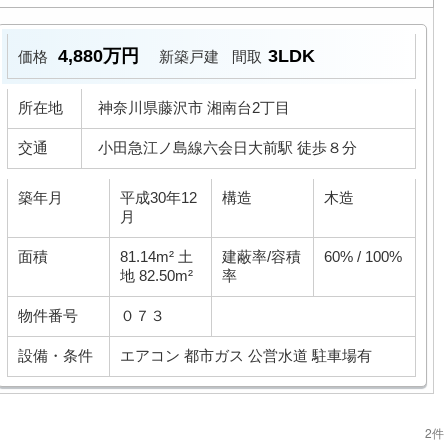
4,880万円
3LDK
価格
新築戸建
間取
所在地
神奈川県藤沢市 湘南台2丁目
交通
小田急江ノ島線六会日大前駅 徒歩８分
築年月
平成30年12
構造
木造
月
面積
81.14m² 土
建蔽率/容積
60% / 100%
地 82.50m²
率
物件番号
０７３
設備・条件
エアコン
都市ガス
公営水道
駐車場有
2件