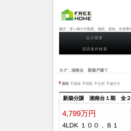
【フリー
藤沢・茅ヶ崎の不動産、相続、借地、生前整
ホーム】
会社概要
コンテンツへスキップ
藤沢・茅
賃貸条件検索
ヶ崎の不
動産、相
タグ：湘南台 新築戸建て
続、借
価格
面積
間取
住所
築年月
地、生前
整理
新築分譲 湘南台１期 全
4,799万円
4LDK １００．８１