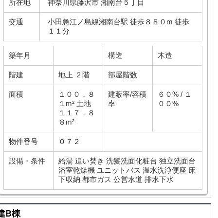
所在地
神奈川県藤沢市 湘南台５丁目
交通
小田急江ノ島線湘南台駅 徒歩８８０m 徒歩
１１分
築年月
構造
木造
階建
地上 ２階
部屋階数
面積
１００．８
建蔽率/容積
６０% / １
１m² 土地
率
００%
１１７．８
８m²
物件番号
０７２
設備・条件
給湯
追い焚き
洗髪洗面化粧台
独立洗面台
浴室乾燥機
ユニットバス
温水洗浄便座
床
下収納
都市ガス
公営水道
排水下水
建B棟