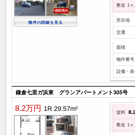
敷金
1ヶ
所在地
物件の詳細を見る
交通
面積
物件番号
設備・条
鎌倉七里ガ浜東 グランアパートメント305号
8.2万円
1R 29.57m²
8
賃料
敷金
1ヶ