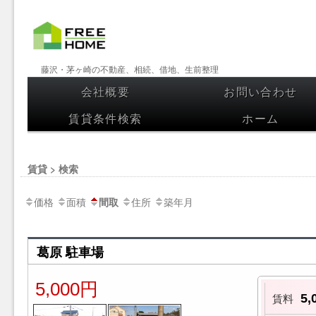
【フリー
藤沢・茅ヶ崎の不動産、相続、借地、生前整理
ホーム】
会社概要
お問い合わせ
コンテンツへスキップ
藤沢・茅
賃貸条件検索
ホーム
ヶ崎の不
動産、相
賃貸 > 検索
続、借
価格
面積
住所
築年月
間取
地、生前
整理
葛原 駐車場
5,000円
5
賃料