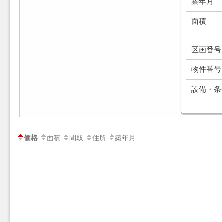
築年月
面積
区画番号
物件番号
設備・条
面積
間取
住所
築年月
価格