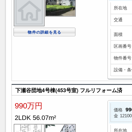
所在地
交通
物件の詳細を見る
面積
区画番号
物件番号
設備・条
下瀬谷団地4号棟(453号室) フルリフォーム済
990万円
9
価格
金
1210
2LDK 56.07m²
所在地