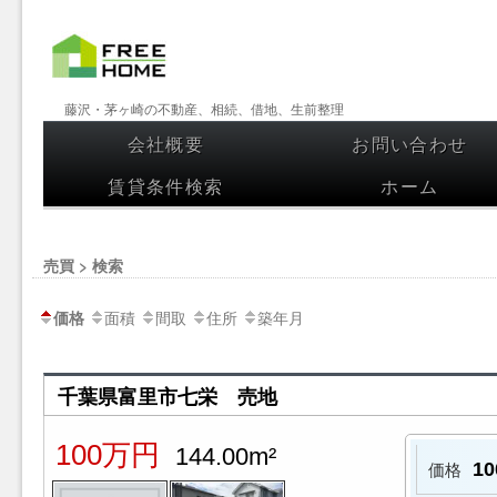
【フリー
藤沢・茅ヶ崎の不動産、相続、借地、生前整理
ホーム】
会社概要
お問い合わせ
コンテンツへスキップ
藤沢・茅
賃貸条件検索
ホーム
ヶ崎の不
動産、相
売買 > 検索
続、借
面積
間取
住所
築年月
価格
地、生前
整理
千葉県富里市七栄 売地
100万円
144.00m²
1
価格